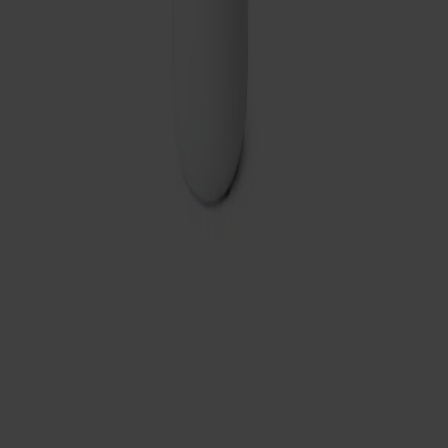
Frakt och garantier
Leveranstid: 2-5 arbetsdagar
Garanti: 10 år
Producerad i Småland
Material
Dela
Prenumerera på vårt nyhetsbrev
Möbler
Kundservice
Om Stolab
Hitta butik
Reklamation & garanti
Köpvillkor