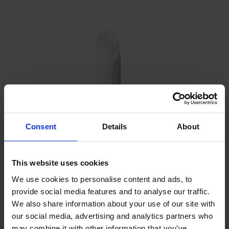
Satsbord
Tilläggsskivor / iläggsskivor
Förvaring
Skåp
Sideboard
Vitrinskåp
Hallmöbler
Krokar
Accessoarer
Consent
Details
About
Dynor
Skötselvård
This website uses cookies
Reservdelar
We use cookies to personalise content and ads, to
Kollektioner
provide social media features and to analyse our traffic.
We also share information about your use of our site with
Lilla Åland
our social media, advertising and analytics partners who
Miss Holly
may combine it with other information that you’ve