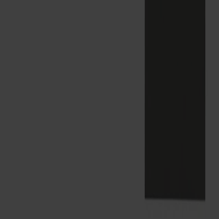
Om oss
Bästsäljare
Formgivare
Om våra möbler
Stolab Professional
Hitta butik
Svenska
Sittmöbler
Stolar
Barstolar
Pallar
Fåtöljer
Soffor
Fotpallar
Bord
Matbord
Soffbord