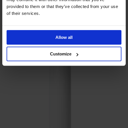
Prima Vista
provided to them or that they’ve collected from your use
Pal
of their services.
Småland
Alt
Stolar
Allow all
Matbord
Stolab Professional
Hitta butik
Customize
Bättringsfärg 25ml
60 kr
Ytbehandling
Mörkgrå
Ytbehandling
Mörkgrå