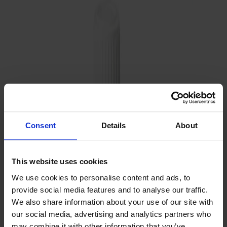
Satsbord
Tilläggsskivor / iläggsskivor
Förvaring
Skåp
Sideboard
Vitrinskåp
Hallmöbler
Krokar
Accessoarer
Consent
Details
About
Dynor
Skötselvård
This website uses cookies
Reservdelar
We use cookies to personalise content and ads, to
Kollektioner
provide social media features and to analyse our traffic.
We also share information about your use of our site with
Lilla Åland
our social media, advertising and analytics partners who
Miss Holly
may combine it with other information that you’ve