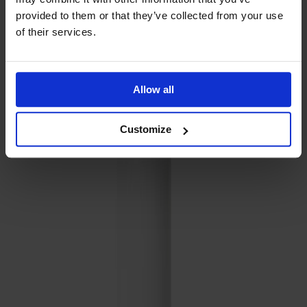
Prima Vista
provided to them or that they’ve collected from your use
Pal
of their services.
Småland
Alt
Stolar
Allow all
Matbord
Stolab Professional
Hitta butik
Customize
Bättringsfärg 25ml
60 kr
Ytbehandling
Ljusgrå
Ytbehandling
Ljusgrå