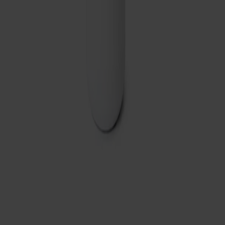
Frakt och garantier
Leveranstid: 2-5 arbetsdagar
Garanti: 10 år
Producerad i Småland
Material
Dela
Prenumerera på vårt nyhetsbrev
Möbler
Kundservice
Om Stolab
Hitta butik
Reklamation & garanti
Köpvillkor