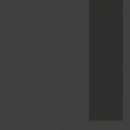
Om oss
Bästsäljare
Formgivare
Om våra möbler
Stolab Professional
Hitta butik
Svenska
Sittmöbler
Stolar
Barstolar
Pallar
Fåtöljer
Soffor
Fotpallar
Bord
Matbord
Soffbord