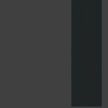
Om oss
Bästsäljare
Formgivare
Om våra möbler
Stolab Professional
Hitta butik
Svenska
Sittmöbler
Stolar
Barstolar
Pallar
Fåtöljer
Soffor
Fotpallar
Bord
Matbord
Soffbord