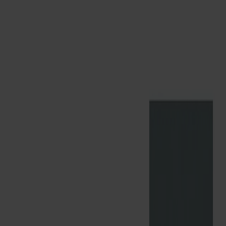
Varukorg
Massiva trämöbler tillverkade i Smålandsstenar