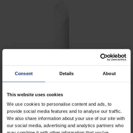
Satsbord
Tilläggsskivor / iläggsskivor
Förvaring
Skåp
Sideboard
Vitrinskåp
Hallmöbler
Krokar
Accessoarer
Consent
Details
About
Dynor
Skötselvård
This website uses cookies
Reservdelar
We use cookies to personalise content and ads, to
Kollektioner
provide social media features and to analyse our traffic.
We also share information about your use of our site with
Lilla Åland
our social media, advertising and analytics partners who
Miss Holly
may combine it with other information that you’ve