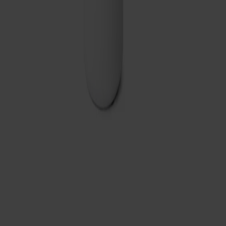
Frakt och garantier
Leveranstid: 2-5 arbetsdagar
Garanti: 10 år
Producerad i Småland
Material
Dela
Prenumerera på vårt nyhetsbrev
Möbler
Kundservice
Om Stolab
Hitta butik
Reklamation & garanti
Köpvillkor