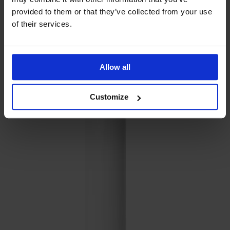
Prima Vista
provided to them or that they’ve collected from your use
Pal
of their services.
Småland
Alt
Stolar
Allow all
Matbord
Stolab Professional
Hitta butik
Customize
Bättringsfärg 25ml
60 kr
Ytbehandling
Lavar | Blå
Ytbehandling
Lavar | Blå