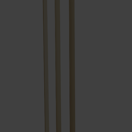
Träslag
Björk
Ytbehandling
Ljus mattlack