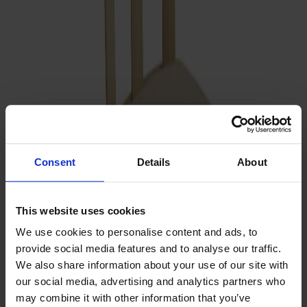
Ytbehandling
Ljus mattlack
Klädsel
Beiget tyg | Hallingdal 65-200
Klädsel
Beiget tyg | Hallingdal 65-200
Antal
Consent
Details
About
1
Lägg i varukorgen
Alla Möbelfakta-produkter
This website uses cookies
Tillverkad av massivt trä
We use cookies to personalise content and ads, to
Tillverkad i Sverige
provide social media features and to analyse our traffic.
Tidlös design
We also share information about your use of our site with
our social media, advertising and analytics partners who
Alt snurrstol i massiv björk är en modern tolkning av
may combine it with other information that you’ve
pinnstolen, formgiven av Form Us With Love i samarbete med