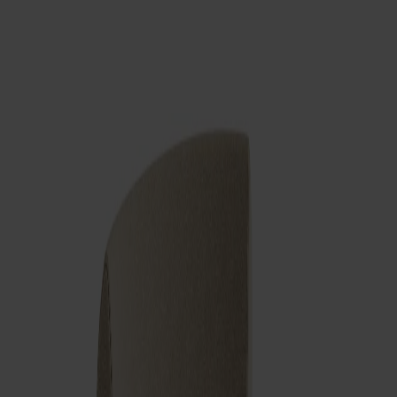
Om oss
Bästsäljare
Formgivare
Om våra möbler
Stolab Professional
Hitta butik
Svenska
Sittmöbler
Stolar
Barstolar
Pallar
Fåtöljer
Soffor
Fotpallar
Bord
Matbord
Soffbord