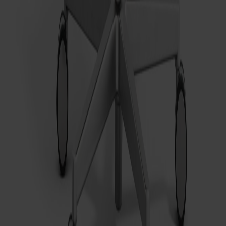
Alt Stol Snurrstativ Ek
Fr.
8 380 kr