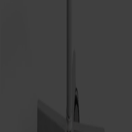
Alt Stol Snurrstativ Klädd Ek
Fr.
10 870 kr