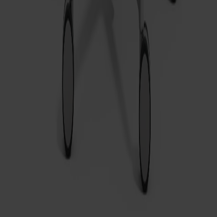
Alt Stol Klädd Sits
Passar till