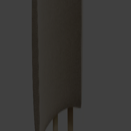
Satsbord
Tilläggsskivor / iläggsskivor
Förvaring
Skåp
Sideboard
Vitrinskåp
Hallmöbler
Krokar
Accessoarer
Dynor
Skötselvård
Reservdelar
Kollektioner
Lilla Åland
Miss Holly