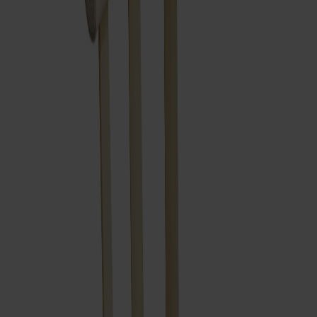
Prima Vista
Pal
Småland
Alt
Stolar
Matbord
Stolab Professional
Hitta butik
Alt stol Snurrstativ Klädd Björk
10 140 kr
Formgivare: Form Us With Love
Träslag
Björk