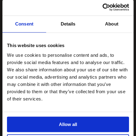
Prima Vista
Pal
Småland
Consent
Details
About
Alt
Stolar
This website uses cookies
Matbord
Stolab Professional
Hitta butik
We use cookies to personalise content and ads, to
provide social media features and to analyse our traffic.
We also share information about your use of our site with
Arka | Sittdyna
our social media, advertising and analytics partners who
may combine it with other information that you’ve
2 950 kr
provided to them or that they’ve collected from your use
of their services.
Klädsel
Cognac läder | Elmosoft 33004
Allow all
Klädsel
Cognac läder | Elmosoft 33004