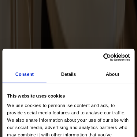
Lilla Åland Stol Björk
Fr.
4 690 kr
Consent
Details
About
+
12
This website uses cookies
We use cookies to personalise content and ads, to
provide social media features and to analyse our traffic.
We also share information about your use of our site with
our social media, advertising and analytics partners who
may combine it with other information that you’ve