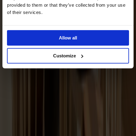
provided to them or that they’ve collected from your use
of their services.
Allow all
Customize