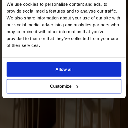
Satsbord
We use cookies to personalise content and ads, to
Tilläggsskivor / iläggsskivor
provide social media features and to analyse our traffic.
We also share information about your use of our site with
Förvaring
our social media, advertising and analytics partners who
Skåp
may combine it with other information that you’ve
Sideboard
provided to them or that they’ve collected from your use
Vitrinskåp
of their services.
Hallmöbler
Krokar
Accessoarer
Allow all
Dynor
Customize
Skötselvård
Reservdelar
Kollektioner
Lilla Åland
Miss Holly