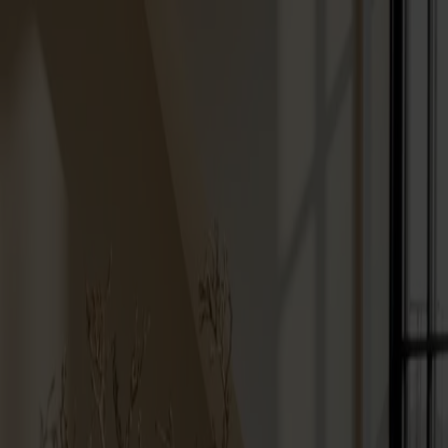
Varukorg
Massiva trämöbler tillverkade i Smålandsstenar