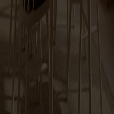
Prima Vista
Pal
Småland
Alt
Stolar
Matbord
Stolab Professional
Hitta butik
Anyday
0 produkter
Filter
Inga produkter hittades
Prova att justera filtreringen.