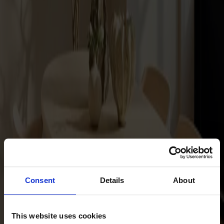
Om oss
Bästsäljare
Formgivare
Om våra möbler
Stolab Professional
Hitta butik
Svenska
Sittmöbler
Stolar
Barstolar
Pallar
Fåtöljer
Soffor
Fotpallar
Consent
Details
About
Bord
Matbord
Soffbord
This website uses cookies