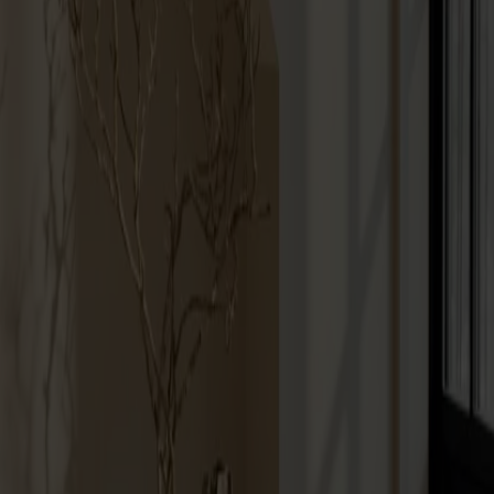
Möbler
Om oss
Bästsäljare
Formgivare
Om våra möbler
Svenska
Möbler