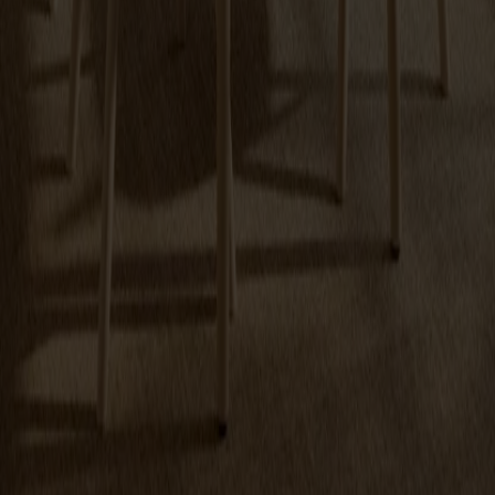
Prenumerera på vårt nyhetsbrev
Möbler
Kundservice
Om Stolab
Hitta butik
Reklamation & garanti
Köpvillkor
Leverans & returer
Uppförandekod
Stolab Professional
Facebook
Instagram
LinkedIn