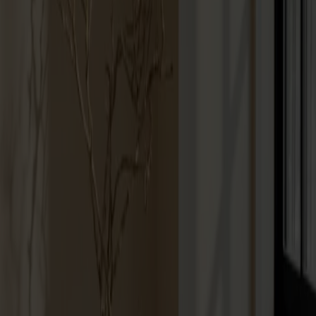
Om oss
Bästsäljare
Formgivare
Om våra möbler
Stolab Professional
Hitta butik
Svenska
Sittmöbler
Stolar
Barstolar
Pallar
Fåtöljer
Soffor
Fotpallar
Bord
Matbord
Soffbord