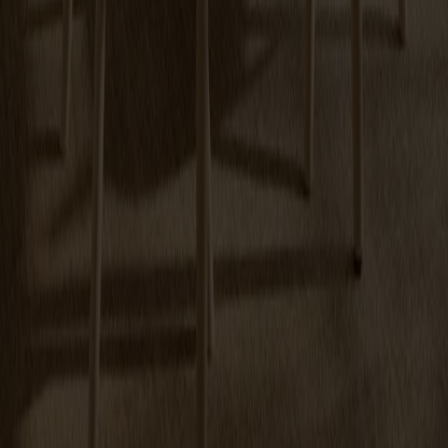
+
6
Carl Bord Delbart Ek
Fr.
29 990 kr
Prenumerera på vårt nyhetsbrev
Möbler
Kundservice
Om Stolab
Hitta butik