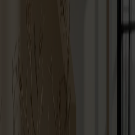
Möbler
Om oss
Bästsäljare
Formgivare
Om våra möbler
Svenska
Möbler