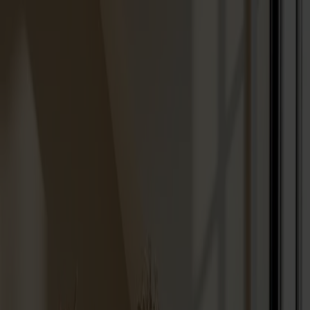
Varukorg
Under v.28 till och med v.31 har vi semesterstängt!