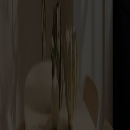
Satsbord
Tilläggsskivor / iläggsskivor
Förvaring
Skåp
Sideboard
Vitrinskåp
Hallmöbler
Krokar
Accessoarer
Dynor
Skötselvård
Reservdelar
Kollektioner
Lilla Åland
Miss Holly