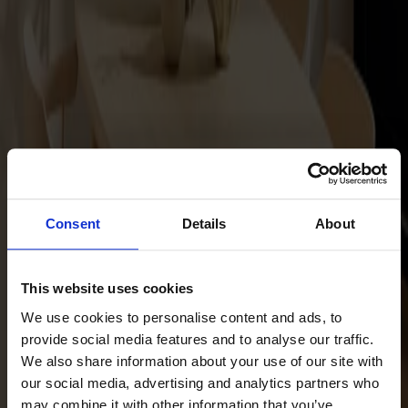
Satsbord
Tilläggsskivor / iläggsskivor
Förvaring
Skåp
Sideboard
Vitrinskåp
Hallmöbler
Krokar
Accessoarer
Consent
Details
About
Dynor
Skötselvård
This website uses cookies
Reservdelar
We use cookies to personalise content and ads, to
Kollektioner
provide social media features and to analyse our traffic.
We also share information about your use of our site with
Lilla Åland
our social media, advertising and analytics partners who
Miss Holly
may combine it with other information that you’ve