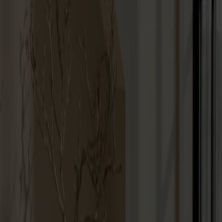
Möbler
Om oss
Bästsäljare
Formgivare
Om våra möbler
Svenska
Möbler