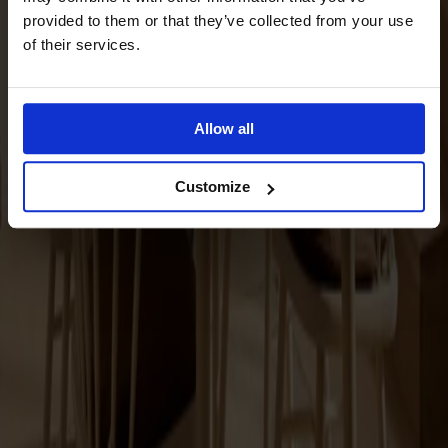
Prima Vista
provided to them or that they’ve collected from your use
Pal
of their services.
Småland
Alt
Stolar
Allow all
Matbord
Stolab Professional
Hitta butik
Customize
Dan Ihreborn
2 produkter
Filter