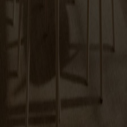
Link Fotpall
Fr.
12 080 kr
Prenumerera på vårt nyhetsbrev
Möbler
Kundservice
Om Stolab
Hitta butik
Reklamation & garanti
Köpvillkor