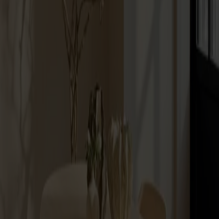
Om oss
Bästsäljare
Formgivare
Om våra möbler
Stolab Professional
Hitta butik
Svenska
Sittmöbler
Stolar
Barstolar
Pallar
Fåtöljer
Soffor
Fotpallar
Bord
Matbord
Soffbord