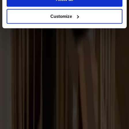
Customize